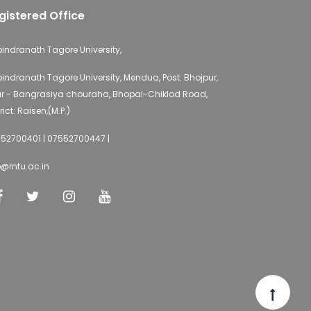
gistered Office
indranath Tagore University,
indranath Tagore University, Mendua, Post: Bhojpur,
r - Bangrasiya chouraha, Bhopal-Chiklod Road,
rict: Raisen,(M.P.)
52700401 | 07552700447 |
o@rntu.ac.in