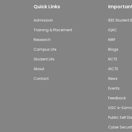
Quick Links
Important
Admission
IEEE Student
Training & Placement
IQAC
Research
NIRF
Campus Life
Blogs
Student Life
NCTE
About
AICTE
Contact
News
Events
Feedback
UGC e-Sam
Public Self D
Cyber Securi