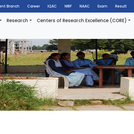
dent Branch
Career
IQAC
NIRF
NAAC
Exam
Result
Research
Centers of Research Excellence (CORE)