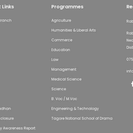
 Links
Programmes
Re
 Branch
Agriculture
Rab
Humanities & Liberal Arts
Rab
Commerce
Nea
Dist
Education
075
Law
Management
inf
Medical Science
Science
B. Voc / M.Voc
adhan
Engineering & Technology
isclosure
Tagore National School of Drama
ty Awareness Report