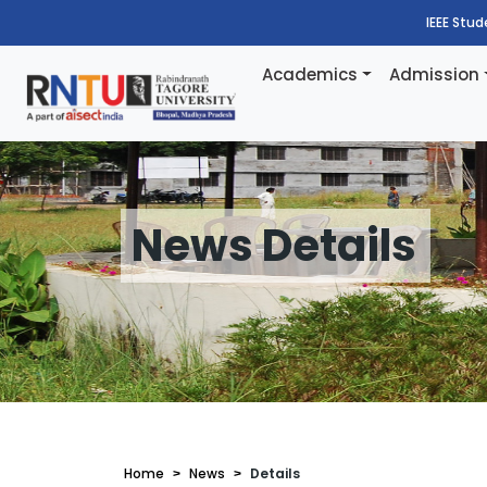
IEEE Stu
Academics
Admission
News Details
Home
News
Details