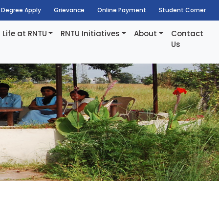
Degree Apply
Grievance
Online Payment
Student Corner
Life at RNTU
RNTU Initiatives
About
Contact
Us